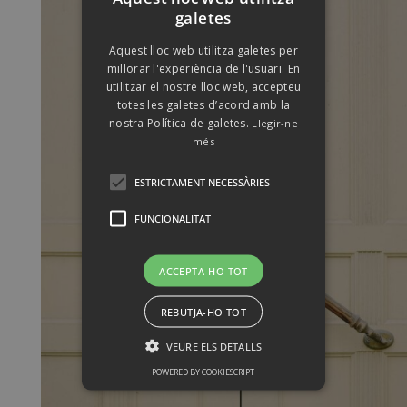
galetes
Aquest lloc web utilitza galetes per
millorar l'experiència de l'usuari. En
utilitzar el nostre lloc web, accepteu
totes les galetes d’acord amb la
nostra Política de galetes.
Llegir-ne
més
ESTRICTAMENT NECESSÀRIES
FUNCIONALITAT
ACCEPTA-HO TOT
REBUTJA-HO TOT
VEURE ELS DETALLS
POWERED BY COOKIESCRIPT