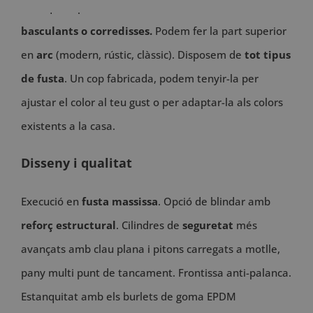
Fabriquem portes
interiors, exteriors, batents,
basculants o corredisses.
Podem fer la part superior
en
arc
(modern, rústic, clàssic). Disposem de
tot tipus
de fusta
. Un cop fabricada, podem tenyir-la per
ajustar el color al teu gust o per adaptar-la als colors
existents a la casa.
Disseny i qualitat
Execució en
fusta massissa
. Opció de blindar amb
reforç estructural
. Cilindres de
seguretat
més
avançats amb clau plana i pitons carregats a motlle,
pany multi punt de tancament. Frontissa anti-palanca.
Estanquitat amb els burlets de goma EPDM