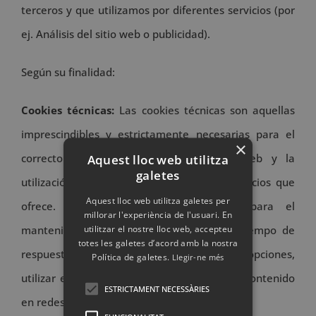
terceros y que utilizamos por diferentes servicios (por
ej. Análisis del sitio web o publicidad).
Según su finalidad:
Cookies técnicas:
Las cookies técnicas son aquellas
imprescindibles y estrictamente necesarias para el
×
Aquest lloc web utilitza
correcto funcionamiento de un portal web y la
galetes
utilización de las diferentes opciones y servicios que
Aquest lloc web utilitza galetes per
ofrece. Por ejemplo, las que sirven para el
millorar l'experiència de l'usuari. En
utilitzar el nostre lloc web, accepteu
mantenimiento de la sesión, gestión del tiempo de
totes les galetes d’acord amb la nostra
respuesta, rendimiento o validación de opciones,
Política de galetes.
Llegir-ne més
utilizar elementos de seguridad, compartir contenido
ESTRICTAMENT NECESSÀRIES
en redes sociales, etc.