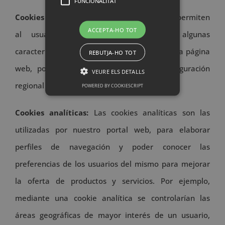
FUNCIONALITAT
Cookies de personalización:
Estas cookies permiten
ACCEPTA-HO TOT
al usuario especificar o personalizar algunas
características de las opciones generales de la página
REBUTJA-HO TOT
web, por ejemplo, definir el idioma, configuración
VEURE ELS DETALLS
regional o tipos de navegador.
POWERED BY COOKIESCRIPT
Cookies analíticas:
Las cookies analíticas son las
utilizadas por nuestro portal web, para elaborar
perfiles de navegación y poder conocer las
preferencias de los usuarios del mismo para mejorar
la oferta de productos y servicios. Por ejemplo,
mediante una cookie analítica se controlarían las
áreas geográficas de mayor interés de un usuario,